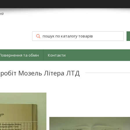
їна
Повернення та обмін
Контакти
 робіт Мозель Літера ЛТД