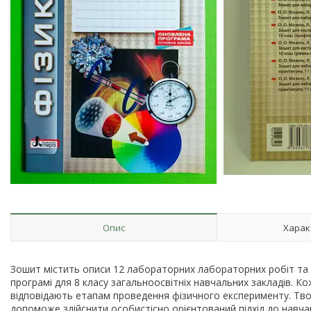
Опис
Харак
Зошит містить описи 12 лабораторних лабораторних робіт та в
програмі для 8 класу загальноосвітніх навчальних закладів. К
відповідають етапам проведення фізичного експерименту. Тво
допоможе здійснити особистісно орієнтований підхід до навча