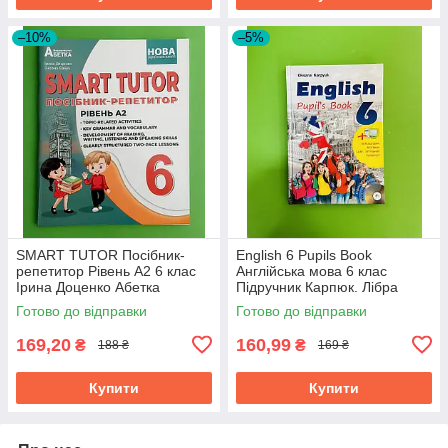
–10%
–5%
SMART TUTOR Посібник-
English 6 Pupils Book
репетитор Рівень А2 6 клас
Англійська мова 6 клас
Ірина Доценко Абетка
Підручник Карпюк. Лібра
Терра
Готово до відправки
Готово до відправки
169,20
160,99
₴
₴
188 ₴
169 ₴
Купити
Купити