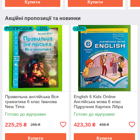
Купити
Купити
Акційні пропозиції та новинки
РОЗПРОДАЖ
–15%
–15%
Правильна англійська Вся
English 6 Kids Online
граматика 6 клас Іванова
Англійська мова 6 клас
New Time
Підручник Карпюк Лiбра
Терра
Готово до відправки
Готово до відправки
225,25
423,30
₴
₴
265 ₴
498 ₴
Купити
Купити