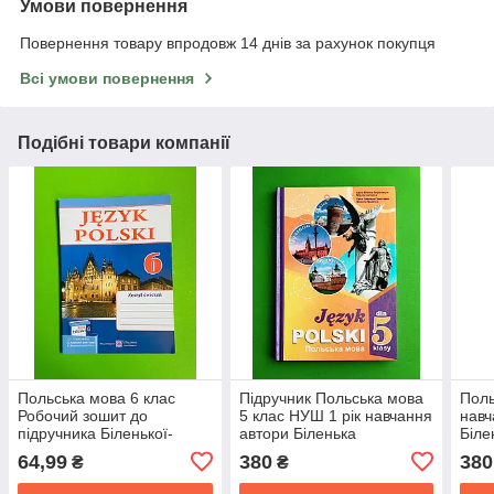
Умови повернення
Повернення товару впродовж 14 днів за рахунок покупця
Всі умови повернення
Подібні товари компанії
Польська мова 6 клас
Підручник Польська мова
Поль
Робочий зошит до
5 клас НУШ 1 рік навчання
навч
підручника Біленької-
автори Біленька
Біле
Свистович 2 рік навчання
Свистович видавництво
Букр
64,99
380
380
₴
₴
Мастиляк
Букрек