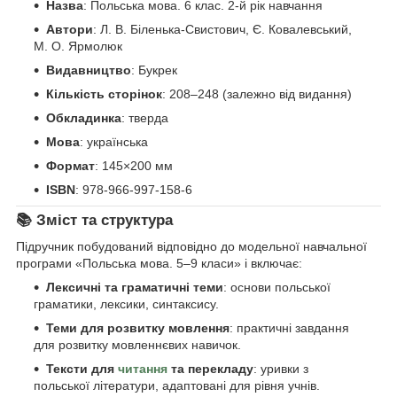
Назва
: Польська мова. 6 клас. 2-й рік навчання
Автори
: Л. В. Біленька-Свистович, Є. Ковалевський,
М. О. Ярмолюк
Видавництво
: Букрек
Кількість сторінок
: 208–248 (залежно від видання)
Обкладинка
: тверда
Мова
: українська
Формат
: 145×200 мм
ISBN
: 978-966-997-158-6
📚 Зміст та структура
Підручник побудований відповідно до модельної навчальної
програми «Польська мова. 5–9 класи» і включає:
Лексичні та граматичні теми
: основи польської
граматики, лексики, синтаксису.
Теми для розвитку мовлення
: практичні завдання
для розвитку мовленнєвих навичок.
Тексти для
читання
та перекладу
: уривки з
польської літератури, адаптовані для рівня учнів.