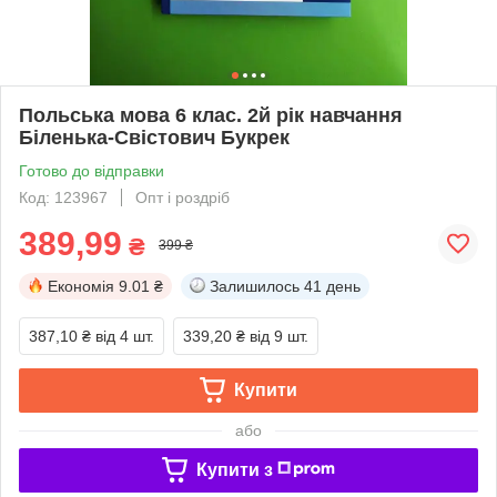
Польська мова 6 клас. 2й рік навчання
Біленька-Свістович Букрек
Готово до відправки
Код: 123967
Опт і роздріб
389,99
₴
399 ₴
Економія
9.01 ₴
Залишилось
41 день
387,10 ₴
від 4 шт.
339,20 ₴
від 9 шт.
Купити
або
Купити з