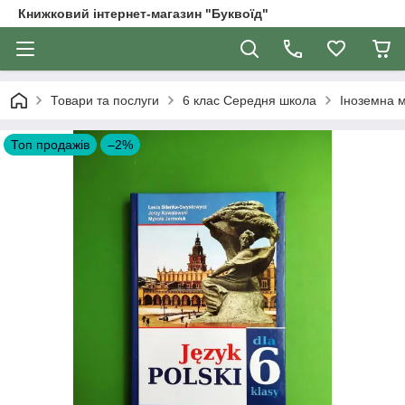
Книжковий інтернет-магазин "Буквоїд"
Товари та послуги
6 клас Середня школа
Іноземна м
Топ продажів
–2%