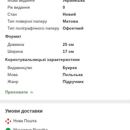
Мова видання
Українська
Рік видання
0
Стан
Новий
Тип поверхні паперу
Матова
Тип поліграфічного паперу
Офсетний
Формат
Довжина
25 см
Ширина
17 см
Користувальницькі характеристики
Видавництво
Букрек
Мова
Польська
Жанр
Підручник
Приховати
Умови доставки
Нова Пошта
Магазини Rozetka