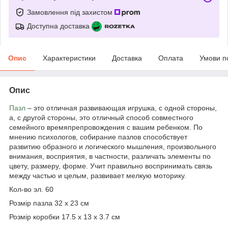
Замовлення під захистом
Доступна доставка
Опис
Характеристики
Доставка
Оплата
Умови п
Опис
Пазл
– это отличная развивающая игрушка, с одной стороны,
а, с другой стороны, это отличный способ совместного
семейного времяпрепровождения с вашим ребенком. По
мнению психологов, собирание пазлов способствует
развитию образного и логического мышления, произвольного
внимания, восприятия, в частности, различать элементы по
цвету, размеру, форме. Учит правильно воспринимать связь
между частью и целым, развивает мелкую моторику.
Кол-во эл. 60
Розмір пазла 32 х 23 см
Розмір коробки 17.5 х 13 х 3.7 см