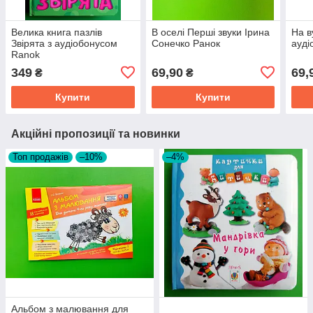
Велика книга пазлів
В оселі Перші звуки Ірина
На в
Звірята з аудіобонусом
Сонечко Ранок
ауді
Ranok
349
69,90
69,
₴
₴
Купити
Купити
Акційні пропозиції та новинки
Топ продажів
–10%
–4%
Альбом з малювання для