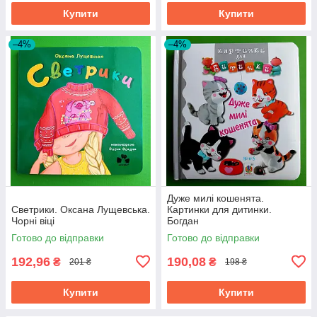
Купити
Купити
–4%
–4%
Дуже милі кошенята.
Светрики. Оксана Лущевська.
Картинки для дитинки.
Чорні віці
Богдан
Готово до відправки
Готово до відправки
192,96
190,08
₴
₴
201 ₴
198 ₴
Купити
Купити