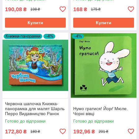
190,08
168
₴
₴
198 ₴
175 ₴
Купити
Купити
Книжки-панорамки
–4%
–4%
Червона шапочка Книжка-
панорамка для малят Шарль
Нумо гратися! Йорґ Мюле.
Перро Видавництво Ранок
Чорні вівці
Готово до відправки
Готово до відправки
172,80
192,96
₴
₴
180 ₴
201 ₴