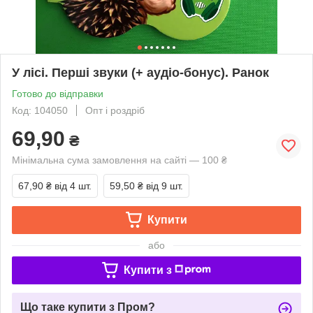
У лісі. Перші звуки (+ аудіо-бонус). Ранок
Готово до відправки
Код: 104050
Опт і роздріб
69,90
₴
Мінімальна сума замовлення на сайті — 100 ₴
67,90 ₴
від 4 шт.
59,50 ₴
від 9 шт.
Купити
або
Купити з
Що таке купити з Пром?