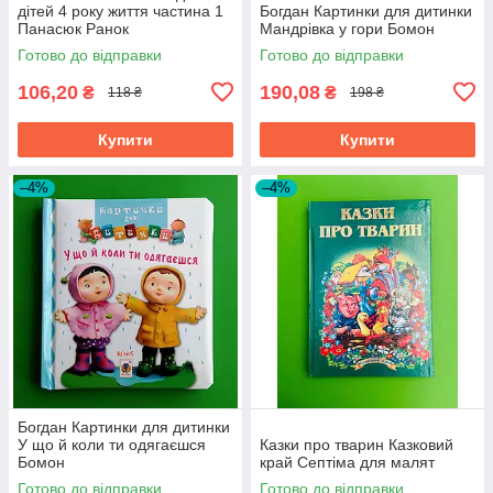
дітей 4 року життя частина 1
Богдан Картинки для дитинки
Панасюк Ранок
Мандрівка у гори Бомон
Готово до відправки
Готово до відправки
106,20
190,08
₴
₴
118 ₴
198 ₴
Купити
Купити
–4%
–4%
Богдан Картинки для дитинки
У що й коли ти одягаєшся
Казки про тварин Казковий
Бомон
край Септіма для малят
Готово до відправки
Готово до відправки