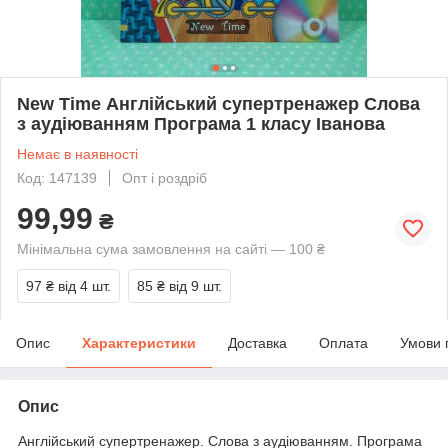
New Time Англійський супертренажер Слова
з аудіюванням Програма 1 класу Іванова
Немає в наявності
Код: 147139
Опт і роздріб
99,99
₴
Мінімальна сума замовлення на сайті — 100 ₴
97 ₴
від 4 шт.
85 ₴
від 9 шт.
Опис
Характеристики
Доставка
Оплата
Умови 
Опис
Англійський супертренажер. Слова з аудіюванням. Програма