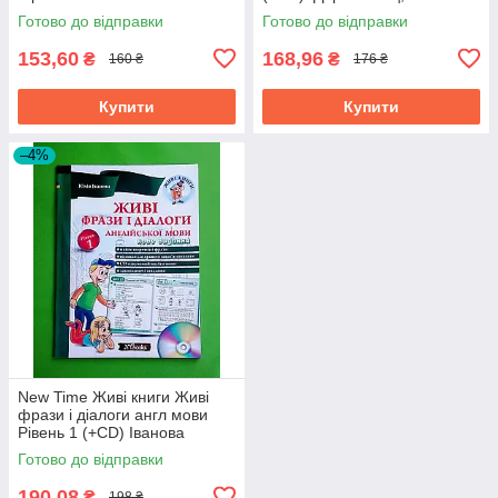
Антюфєєва, Lukas Werner,
Готово до відправки
Готово до відправки
New Time
153,60
168,96
₴
₴
160 ₴
176 ₴
Купити
Купити
–4%
New Time Живі книги Живі
фрази і діалоги англ мови
Рівень 1 (+CD) Іванова
Готово до відправки
190,08
₴
198 ₴