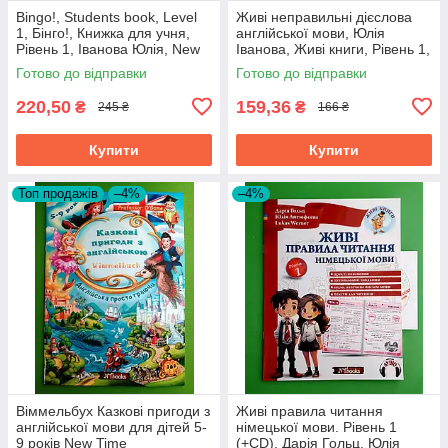
Bingo!, Students book, Level
Живі неправильні дієслова
1, Бінго!, Книжка для учня,
англійської мови, Юлія
Рівень 1, Іванова Юлія, New
Іванова, Живі книги, Рівень 1,
Time
(+CD), New Time
Готово до відправки
Готово до відправки
220,50
159,36
₴
₴
245 ₴
166 ₴
Купити
Купити
Топ продажів
–4%
–4%
Віммельбух Казкові пригоди з
Живі правила читання
англійської мови для дітей 5-
німецької мови. Рівень 1
9 років New Time
(+CD). Дарія Гольц, Юлія