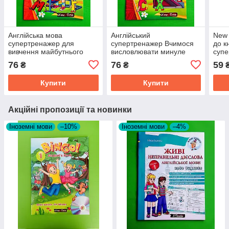
Англійська мова
Англійський
New 
супертренажер для
супертренажер Вчимося
до к
вивчення майбутнього
висловлювати минуле
супе
часу Іванова New Time
Іванова New Time
ауді
76
76
59
₴
₴
клас
Купити
Купити
Акційні пропозиції та новинки
Іноземні мови
–10%
Іноземні мови
–4%