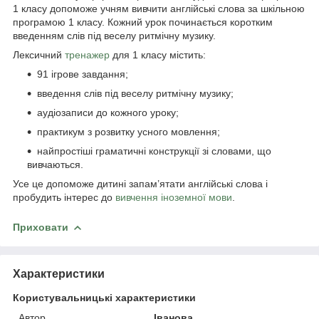
1 класу допоможе учням вивчити англійські слова за шкільною
програмою 1 класу. Кожний урок починається коротким
введенням слів під веселу ритмічну музику.
Лексичний
тренажер
для 1 класу містить:
91 ігрове завдання;
введення слів під веселу ритмічну музику;
аудіозаписи до кожного уроку;
практикум з розвитку усного мовлення;
найпростіші граматичні конструкції зі словами, що
вивчаються.
Усе це допоможе дитині запам’ятати англійські слова і
пробудить інтерес до
вивчення іноземної мови
.
Приховати
Характеристики
Користувальницькі характеристики
Автор
Іванова