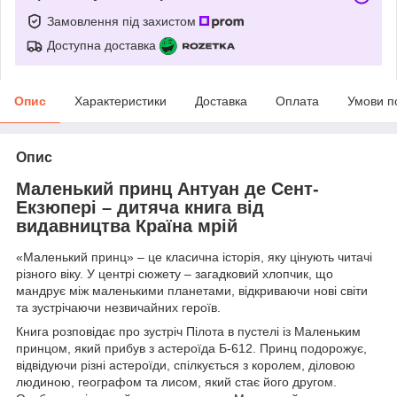
Замовлення під захистом
Доступна доставка
Опис
Характеристики
Доставка
Оплата
Умови п
Опис
Маленький принц Антуан де Сент-
Екзюпері – дитяча книга від
видавництва Країна мрій
«Маленький принц» – це класична історія, яку цінують читачі
різного віку. У центрі сюжету – загадковий хлопчик, що
мандрує між маленькими планетами, відкриваючи нові світи
та зустрічаючи незвичайних героїв.
Книга розповідає про зустріч Пілота в пустелі із Маленьким
принцом, який прибув з астероїда Б-612. Принц подорожує,
відвідуючи різні астероїди, спілкується з королем, діловою
людиною, географом та лисом, який стає його другом.