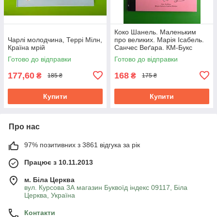
Коко Шанель. Маленьким
Чарлі молодчина, Террі Мілн,
про великих. Марія Ісабель.
Країна мрій
Санчес Веґара. КМ-Букс
Готово до відправки
Готово до відправки
177,60
168
₴
₴
185 ₴
175 ₴
Купити
Купити
Про нас
97% позитивних з 3861 відгука за рік
Працює з 10.11.2013
м. Біла Церква
вул. Курсова 3А магазин Буквоїд індекс 09117, Біла
Церква, Україна
Контакти