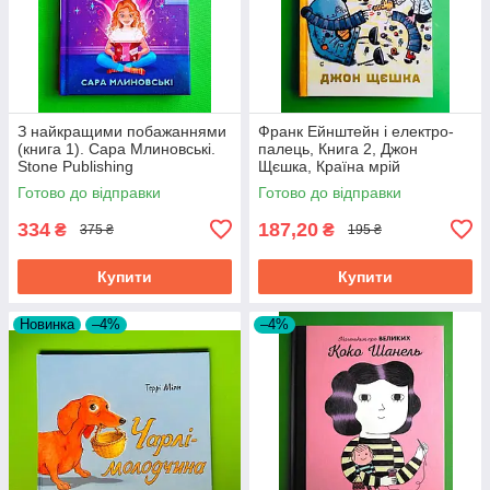
З найкращими побажаннями
Франк Ейнштейн і електро-
(книга 1). Сара Млиновські.
палець, Книга 2, Джон
Stone Publishing
Щєшка, Країна мрій
Готово до відправки
Готово до відправки
334
187,20
₴
₴
375 ₴
195 ₴
Купити
Купити
Новинка
–4%
–4%