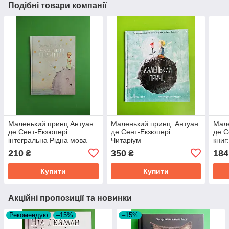
Подібні товари компанії
Маленький принц Антуан
Маленький принц. Антуан
Мале
де Сент-Екзюпері
де Сент-Екзюпері.
де С
інтегральна Рідна мова
Читаріум
книг
міні
210
350
184
₴
₴
Купити
Купити
Акційні пропозиції та новинки
Рекомендую
–15%
–15%