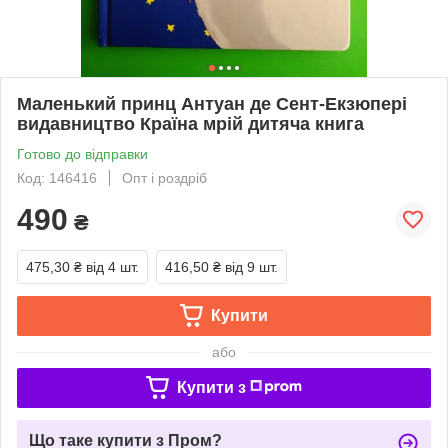
Маленький принц Антуан де Сент-Екзюпері
видавництво Країна мрій дитяча книга
Готово до відправки
Код: 146416
Опт і роздріб
490
₴
475,30 ₴
від 4 шт.
416,50 ₴
від 9 шт.
Купити
або
Купити з
Що таке купити з Пром?