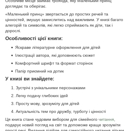
Особливе місце займає троянда, яку Маленький принц
доглядає та оберігає.
«Маленький принц» звертається до простих речей та
цінностей, змушує замислитись над важливим. У книзі багато
алегорій та символів, які легко сприймають як діти, так і
дорослі.
Особливості цієї книги:
Яскраве літературне оформлення для дітей
Ілюстрації автора, які доповнюють сюжет
Комфортний шрифт та формат сторінок
Папір приємний на дотик
У книзі ви знайдете:
Зустрічі з унікальними персонажами
Легку подачу глибоких ідей
Просту мову, зрозумілу для дітей
Актуальність тем про дружбу, турботу і цінності
Ця книга стане чудовим вибором для сімейного
читання
,
подарує новий погляд на світ та допоможе краще зрозуміти
прості речі. Видання підійде для самостійного читання дітьми