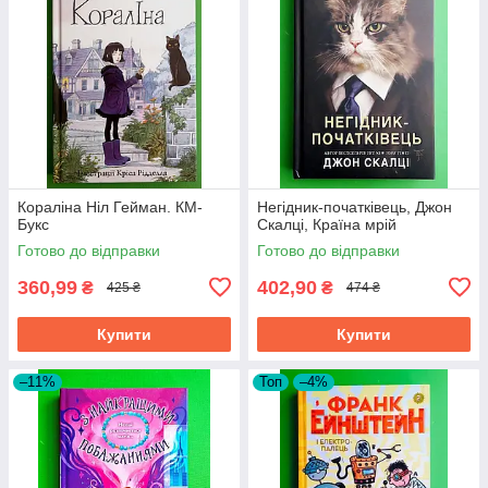
Кораліна Ніл Гейман. КМ-
Негідник-початківець, Джон
Букс
Скалці, Країна мрій
Готово до відправки
Готово до відправки
360,99
402,90
₴
₴
425 ₴
474 ₴
Купити
Купити
–11%
Топ
–4%