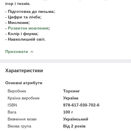
ігор і технік.
- Підготовка до письма;
- Цифри та лічба;
- Мислення;
-
Розвиток мовлення
;
- Колір і форма;
- Навколишній світ.
Приховати
Характеристики
Основні атрибути
Виробник
Торсинг
Країна виробник
Україна
ISBN
978-617-030-702-6
Вага
100 г
Вивчення мови
Український
Вікова група
Від 2 років