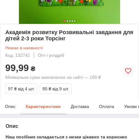
Академія розвитку Розвивальні завдання для
дітей 2-3 роки Торсінг
Немає в наявності
Код: 132741
Опт і роздріб
99,99
₴
Мінімальна сума замовлення на сайті — 100 ₴
97 ₴
від 4 шт.
85 ₴
від 9 шт.
Опис
Характеристики
Доставка
Оплата
Умови 
Опис
Наш посібник складається з низки цікавих та корисних