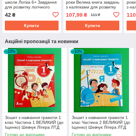
школи Логіка 6+ Завдання
роки Велика книга завдань
роки
для розвитку логічного
з наліпками для розвитку
з на
мислення дітей 6 років
дитини УЛА
дити
42
107,99
110
₴
₴
111 ₴
Пегас
Купити
Купити
Акційні пропозиції та новинки
–10%
–10%
Зошит з навчання грамоти 1
Зошит з навчання грамоти 1
клас Частина 1 ВЕЛИКИЙ (до
клас Частина 2 ВЕЛИКИЙ (до
Іщенко) Шевчук Літера ЛТД
Іщенко) Шевчук Літера ЛТД
Готово до відправки
Готово до відправки