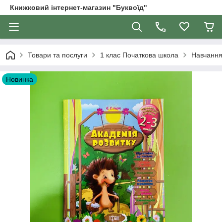
Книжковий інтернет-магазин "Буквоїд"
Товари та послуги
1 клас Початкова школа
Навчання
Новинка