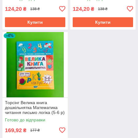
124,20
124,20
₴
₴
138 ₴
138 ₴
Купити
Купити
–4%
Торсінг Велика книга
дошкільнятка Математика
читання письмо логіка (5-6 р)
Готово до відправки
169,92
₴
177 ₴