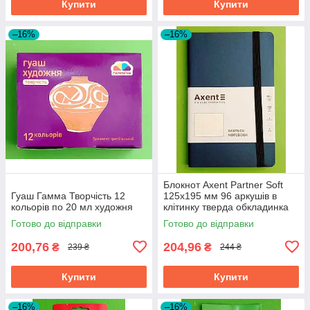
Купити
Купити
–16%
–16%
Блокнот Axent Partner Soft
Гуаш Гамма Творчість 12
125х195 мм 96 аркушів в
кольорів по 20 мл художня
клітинку тверда обкладинка
синій
Готово до відправки
Готово до відправки
200,76
204,96
₴
₴
239 ₴
244 ₴
Купити
Купити
–16%
–16%