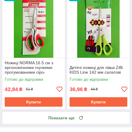
Ножиці NORMA 16.5 см з
ергономічними гнучкими
Дитячі ножиці для лівші ZiBi
прогумованими сіро-
KIDS Line 142 мм салатові
червоними ручками 1.8 мм
Готово до відправки
Готово до відправки
42,84
36,96
₴
₴
51 ₴
44 ₴
Купити
Купити
Показати ще