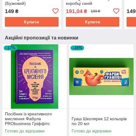
(Бузковий)
коробці синій
149
191,04
149
₴
₴
199 ₴
Купити
Купити
Акційні пропозиції та новинки
–17%
–16%
Посібник із креативного
мислення Фабула
Гуаш Школярик 12 кольорів
PRObusiness Гріффітс
по 20 мл
фіолетова
Готово до відправки
Готово до відправки