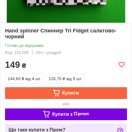
Hand spinner Спиннер Tri Fidget салатово-
чорний
Готово до відправки
Код: 151258
Опт і роздріб
149
₴
144,60 ₴
від 4 шт.
126,70 ₴
від 9 шт.
Купити
або
Купити з
Що таке купити з Пром?