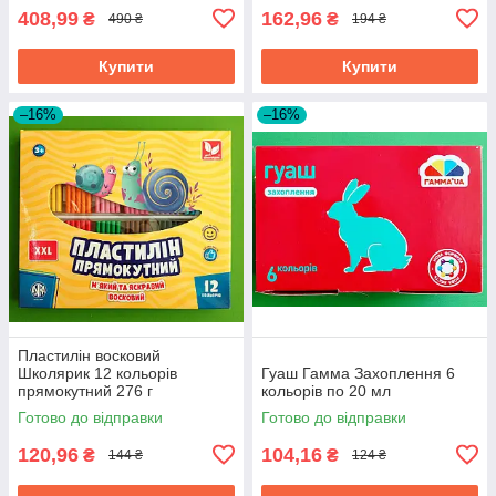
408,99
162,96
₴
₴
490 ₴
194 ₴
Купити
Купити
–16%
–16%
Пластилін восковий
Школярик 12 кольорів
Гуаш Гамма Захоплення 6
прямокутний 276 г
кольорів по 20 мл
Готово до відправки
Готово до відправки
120,96
104,16
₴
₴
144 ₴
124 ₴