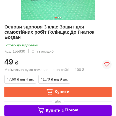
Основи здоровя 3 клас Зошит для
самостійних робіт Голінщак До Гнатюк
Богдан
Готово до відправки
Код: 155830
Опт і роздріб
49
₴
Мінімальна сума замовлення на сайті — 100 ₴
47,60 ₴
від 4 шт.
41,70 ₴
від 9 шт.
Купити
або
Купити з