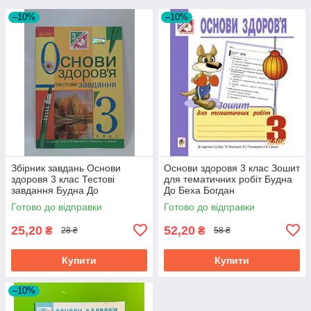
–10%
–10%
Збірник завдань Основи
Основи здоровя 3 клас Зошит
здоровя 3 клас Тестові
для тематичних робіт Будна
завдання Будна До
До Беха Богдан
підручника Беха Богдан
Готово до відправки
Готово до відправки
25,20
52,20
₴
₴
28 ₴
58 ₴
Купити
Купити
–10%