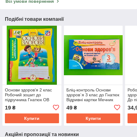
Всі умови повернення
Подібні товари компанії
Основи здоров’я 2 клас
Бліц-контроль Основи
Робо
Робочий зошит до
здоров`я 3 клас до Гнатюк
здор
підручника Гнатюк ОВ
Відривні картки Мечник
До п
автор ЖА Голінщак
Підручники і посібники
Літе
19
49
34,
₴
₴
видавництво Богдан
Купити
Купити
Акційні пропозиції та новинки