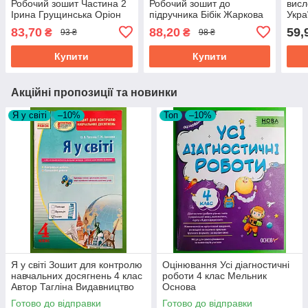
Робочий зошит Частина 2
Робочий зошит до
вис
Ірина Грущинська Оріон
підручника Бібік Жаркова
Укра
Ірина Підручники і
Вашу
83,70
88,20
59,
₴
₴
93 ₴
98 ₴
посібники
Осві
Купити
Купити
Акційні пропозиції та новинки
Я у світі
–10%
Топ
–10%
Я у світі Зошит для контролю
Оцінювання Усі діагностичні
навчальних досягнень 4 клас
роботи 4 клас Мельник
Автор Тагліна Видавництво
Основа
Ранок
Готово до відправки
Готово до відправки