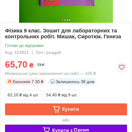
Фізика 9 клас. Зошит для лабораторних та
контрольних робіт. Мишак, Сиротюк. Генеза
Готово до відправки
Код: 153923
Опт і роздріб
65,70
₴
73 ₴
Мінімальна сума замовлення на сайті — 100 ₴
Економія
7.30 ₴
Залишилось
38 днів
62,10 ₴
від 4 шт.
54,40 ₴
від 9 шт.
Купити
або
Купити з