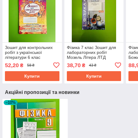
Зошит для контрольних
Фізика 7 клас Зошит для
Фізи
робіт з української
лабораторних робіт
лабо
літератури 6 клас
Мозель Літера ЛТД
Бож
Рудницька Генеза
52,20
38,70
88,
₴
₴
58 ₴
43 ₴
Купити
Купити
Акційні пропозиції та новинки
–10%