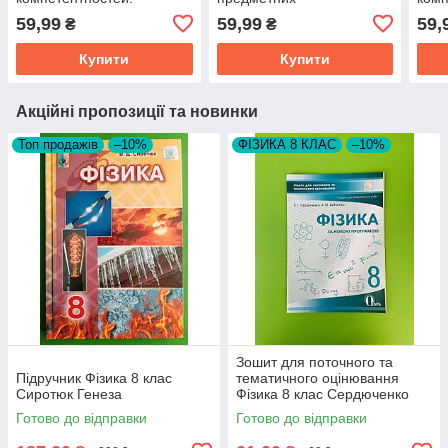
Листопад. Оріон
компетентностей.
Лист
59,99
59,99
59,
₴
₴
Пономарьова. Оріон
Купити
Купити
Акційні пропозиції та новинки
Топ продажів
–10%
ФІЗИКА 8 КЛАС
–10%
Зошит для поточного та
Підручник Фізика 8 клас
тематичного оцінювання
Сиротюк Генеза
Фізика 8 клас Сердюченко
Освіта
Готово до відправки
Готово до відправки