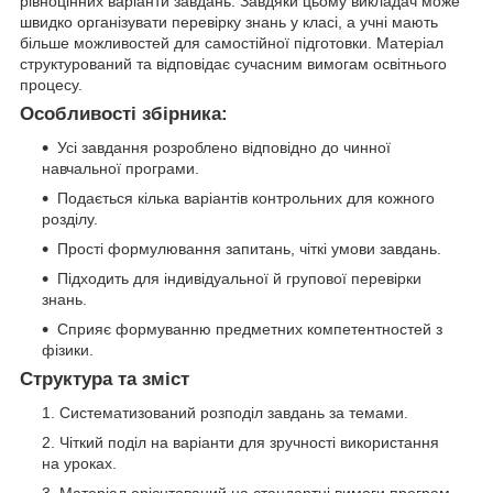
рівноцінних варіанти завдань. Завдяки цьому викладач може
швидко організувати перевірку знань у класі, а учні мають
більше можливостей для самостійної підготовки. Матеріал
структурований та відповідає сучасним вимогам освітнього
процесу.
Особливості збірника:
Усі завдання розроблено відповідно до чинної
навчальної програми.
Подається кілька варіантів контрольних для кожного
розділу.
Прості формулювання запитань, чіткі умови завдань.
Підходить для індивідуальної й групової перевірки
знань.
Сприяє формуванню предметних компетентностей з
фізики.
Структура та зміст
Систематизований розподіл завдань за темами.
Чіткий поділ на варіанти для зручності використання
на уроках.
Матеріал орієнтований на стандартні вимоги програм