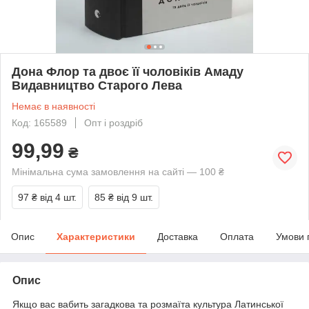
Дона Флор та двоє її чоловіків Амаду
Видавництво Старого Лева
Немає в наявності
Код: 165589
Опт і роздріб
99,99
₴
Мінімальна сума замовлення на сайті — 100 ₴
97 ₴
від 4 шт.
85 ₴
від 9 шт.
Опис
Характеристики
Доставка
Оплата
Умови 
Опис
Якщо вас вабить загадкова та розмаїта культура Латинської