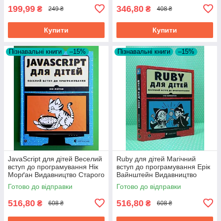
199,99
346,80
₴
₴
249 ₴
408 ₴
Купити
Купити
Пізнавальні книги
–15%
Пізнавальні книги
–15%
JavaScript для дітей Веселий
Ruby для дітей Магічний
вступ до програмування Нік
вступ до програмування Ерік
Морґан Видавництво Старого
Вайнштейн Видавництво
Лева
Старого Лева
Готово до відправки
Готово до відправки
516,80
516,80
₴
₴
608 ₴
608 ₴