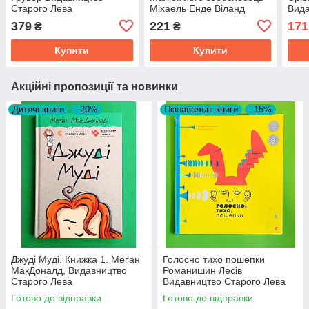
Старого Лева
Міхаель Енде Віланд
Вида
Фройнд Видавництво
Лев
379
221
171
₴
₴
Старого Лева
Купити
Купити
Акційні пропозиції та новинки
Дитячі книги
–20%
Пізнавальні книги
–15%
Джуді Муді. Книжка 1. Меґан
Голосно тихо пошепки
МакДоналд, Видавництво
Романишин Лесів
Старого Лева
Видавництво Старого Лева
Готово до відправки
Готово до відправки