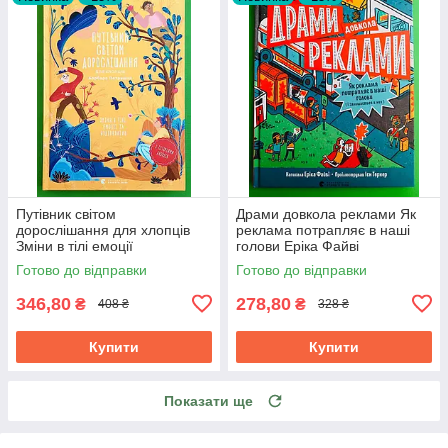
Путівник світом
Драми довкола реклами Як
дорослішання для хлопців
реклама потрапляє в наші
Зміни в тілі емоції
голови Еріка Файві
бодіпозитив Барбара
Видавництво Старого Лева
Готово до відправки
Готово до відправки
Петрущак
346,80
278,80
₴
₴
408 ₴
328 ₴
Купити
Купити
Показати ще