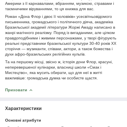
Америки з її карнавалами, вбранням, музикою, стравами і
таємничими віруваннями, то ця книжка для вас.
Роман «Дона Флор і двоє її чоловіків» усесвітньовідомого
письменника, громадського і політичного діяча, академіка
Бразильської академії літератури Жоржі Амаду написано в
жанрі магічного реалізму. Поряд із вигаданими, але цілком
правдоподібними і живими персонажами, у творі фігурують
реальні представники бразильської культури 30-40 років ХХ
сторіччя — музиканти, співаки, актори, а також божества і
духи афро-бразильських релігійних культів.
Та на першому місці, звісно ж, історія дони Флор, красуні,
неперевершеної кулінарки, власниці школи «Смак і
Мистецтво», яка мусить обирати, що для неї в житті
важливіше: громадська думка чи особисте щастя.
Приховати
Характеристики
Основні атрибути