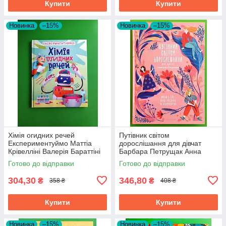
Купити
Купити
Новинка
–15%
Новинка
–15%
Хімія огидних речей
Путівник світом
Експериментуймо Маттіа
дорослішання для дівчат
Крівелліні Валерія Бараттіні
Барбара Петрущак Анна
Видавництво Старого Лева
Рудак Видавництво Старого
Готово до відправки
Готово до відправки
Лева
304,30
346,80
₴
₴
358 ₴
408 ₴
Купити
Купити
Новинка
–15%
Новинка
–15%