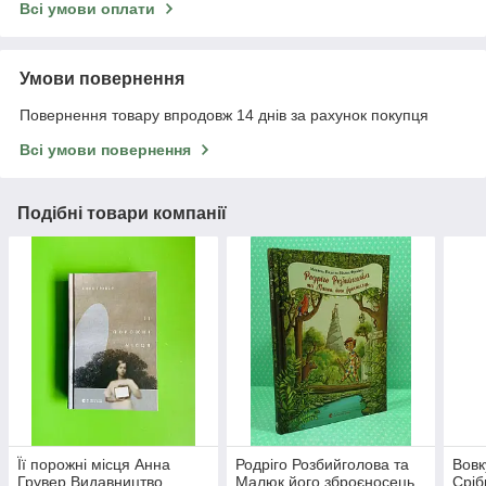
Всі умови оплати
Умови повернення
Повернення товару впродовж 14 днів за рахунок покупця
Всі умови повернення
Подібні товари компанії
Її порожні місця Анна
Родріго Розбийголова та
Вовк
Грувер Видавництво
Малюк його зброєносець
Сріб