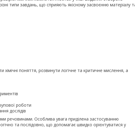
різні типи завдань, що сприяють якісному засвоєнню матеріалу т
и хімічні поняття, розвинути логічне та критичне мислення, а
риментів
групової роботи
ння дослідів
ними речовинами. Особлива увага приділена застосуванню
огічно та послідовно, що допомагає швидко орієнтуватися у