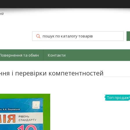
їна
Повернення та обмін
Контакти
ання і перевірки компетентностей
Топ продаж