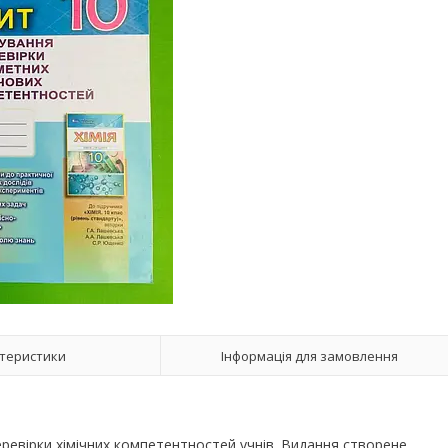
теристики
Інформація для замовлення
ревірки хімічних компетентностей учнів. Видання створене