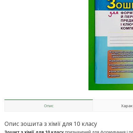
Опис
Харак
Опис зошита з хімії для 10 класу
Зошит з хімії для 10 класу
призначений для формування і пе