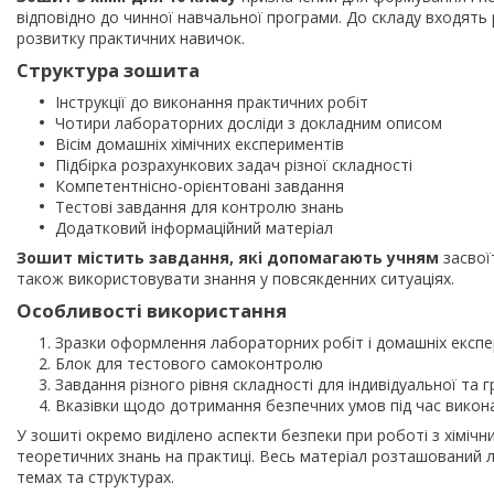
відповідно до чинної навчальної програми. До складу входять 
розвитку практичних навичок.
Структура зошита
Інструкції до виконання практичних робіт
Чотири лабораторних досліди з докладним описом
Вісім домашніх хімічних експериментів
Підбірка розрахункових задач різної складності
Компетентнісно-орієнтовані завдання
Тестові завдання для контролю знань
Додатковий інформаційний матеріал
Зошит містить завдання, які допомагають учням
засвоїт
також використовувати знання у повсякденних ситуаціях.
Особливості використання
Зразки оформлення лабораторних робіт і домашніх експе
Блок для тестового самоконтролю
Завдання різного рівня складності для індивідуальної та 
Вказівки щодо дотримання безпечних умов під час викона
У зошиті окремо виділено аспекти безпеки при роботі з хіміч
теоретичних знань на практиці. Весь матеріал розташований л
темах та структурах.