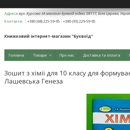
вул. Курсова 3А магазин Буквоїд індекс 09117, Біла Церква, Укра
+380 (68) 225-59-95
+380 (93) 229-59-95
Книжковий інтернет-магазин "Буквоїд"
Головна
Товари
Про нас
Доставка та оплата
Зошит з хімії для 10 класу для формув
Лашевська Генеза