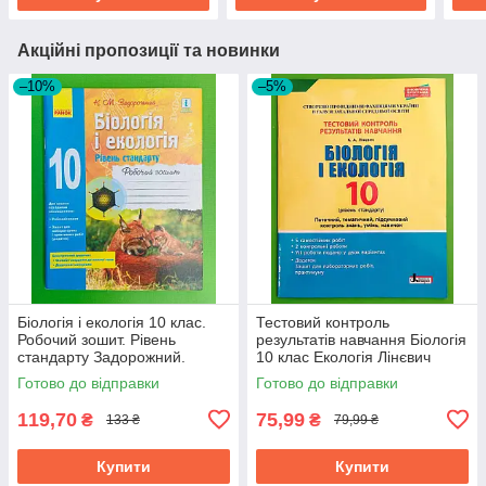
Акційні пропозиції та новинки
–10%
–5%
Біологія і екологія 10 клас.
Тестовий контроль
Робочий зошит. Рівень
результатів навчання Біологія
стандарту Задорожний.
10 клас Екологія Лінєвич
Ранок
Літера ЛТД
Готово до відправки
Готово до відправки
119,70
75,99
₴
₴
133 ₴
79,99 ₴
Купити
Купити