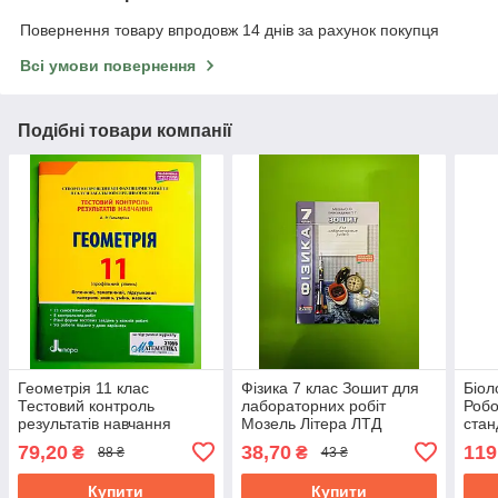
Повернення товару впродовж 14 днів за рахунок покупця
Всі умови повернення
Подібні товари компанії
Геометрія 11 клас
Фізика 7 клас Зошит для
Біол
Тестовий контроль
лабораторних робіт
Робо
результатів навчання
Мозель Літера ЛТД
стан
Профільний рівень
Ран
79,20
38,70
119
₴
₴
88 ₴
43 ₴
Гальперіна Літера ЛТД
Купити
Купити