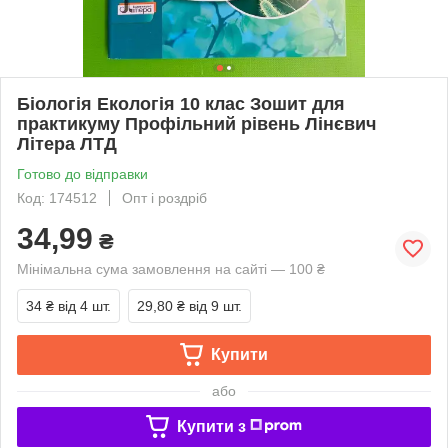
Біологія Екологія 10 клас Зошит для
практикуму Профільний рівень Лінєвич
Літера ЛТД
Готово до відправки
Код: 174512
Опт і роздріб
34,99
₴
Мінімальна сума замовлення на сайті — 100 ₴
34 ₴
від 4 шт.
29,80 ₴
від 9 шт.
Купити
або
Купити з