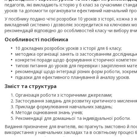
педагогів, які викладають історію у 6 класі за сучасними ста
уроків та допомогти організувати ефективний навчальний про
У посібнику подано чіткі розробки 10 уроків з історії, кожна 
викладений системно і дозволяє зосередитися на ключових мо
рекомендацій відповідно до особливостей класу чи вибору вчи
Особливості посібника
10 докладних розробок уроків з історії для 6 класу;
методика організації занять із застосуванням дослідниць
конкретні поради щодо формування історичної компетент
типові питання до уроків для перевірки і закріплення мате
рекомендації щодо інтеграції різних форм роботи, зокрем
підказки для ефективного планування й аналізу уроків.
Зміст та структура
Організація роботи з історичними джерелами;
Застосування завдань для розвитку критичного мислення
Приклади формулювання навчальних завдань;
Методи оцінювання знань учнів;
Рекомендації для домашньої та індивідуальної роботи.
Видання призначене для вчителів, які прагнуть змістовно й пос
використання у навчальних закладах та в освітньому процесі 6 