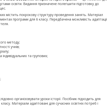
ндартами освіти. Видання призначене полегшити підготовку до
цес.
з яких містить покрокову структуру проведення занять. Матеріал
ментах програми для 6 класу. Передбачена можливість адаптаці
теля.
кого методу;
ності учнів;
ріалу;
а індивідуальних та групових;
;
лідовно організовувати уроки історії. Посібник підходить для
класу. Матеріали адаптовані для сучасних освітніх потреб і