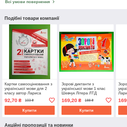
Всі умови повернення
Подібні товари компанії
Картки самооцінювання з
Зорові диктанти з
Зоро
української мови для 2
української мови 1 клас
укра
класу автор Лариса
Шевчук Літера ЛТД
Лари
Шевчук видавництво
92,70
169,20
169
₴
₴
103 ₴
188 ₴
Літера
Купити
Купити
Акційні пропозиції та новинки