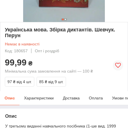
Українська мова. Збірка диктантів. Шевчук.
Перун
Немає в наявності
Код: 180657
Опт і роздріб
99,99
₴
Мінімальна сума замовлення на сайті — 100 ₴
97 ₴
від 4 шт.
85 ₴
від 9 шт.
Опис
Характеристики
Доставка
Оплата
Умови п
Опис
У третьому виданні навчального посібника (1-ше вид. 1999