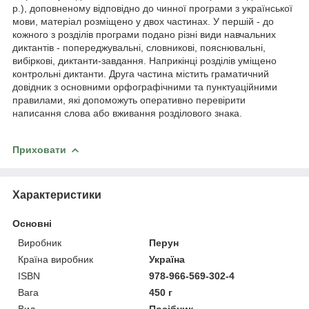
р.), доповненому відповідно до чинної програми з української
мови, матеріал розміщено у двох частинах. У першій - до
кожного з розділів програми подано різні види навчальних
диктантів - попереджувальні, словникові, пояснювальні,
вибіркові, диктанти-завдання. Наприкінці розділів уміщено
контрольні диктанти. Друга частина містить граматичний
довідник з основними орфографічними та пунктуаційними
правилами, які допоможуть оперативно перевірити
написання слова або вживання розділового знака.
Приховати
Характеристики
Основні
Виробник
Перун
Країна виробник
Україна
ISBN
978-966-569-302-4
Вага
450 г
Вид
Посібник